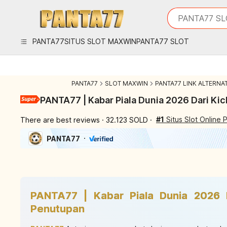
iphones 16
What are you
PANTA77 S
torras phone
samsung not
PANTA77
SITUS SLOT MAXWIN
PANTA77 SLOT
iphones 15 p
PANTA77
SLOT MAXWIN
PANTA77 LINK ALTERNAT
PANTA77 | Kabar Piala Dunia 2026 Dari Ki
#1
Situs Slot Online 
There are best reviews
32.123 SOLD
PANTA77

Previous slide
Next slide
PANTA77 | Kabar Piala Dunia 2026 
Penutupan