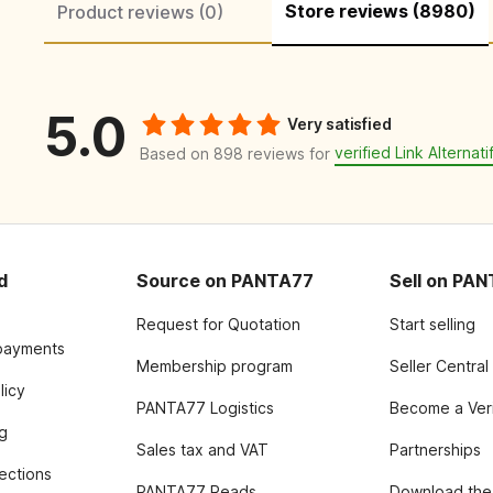
Store reviews (8980)
Product reviews (0)
5.0
Very satisfied
verified Link Alternati
Based on 898 reviews for
d
Source on PANTA77
Sell on PA
Request for Quotation
Start selling
payments
Membership program
Seller Central
licy
PANTA77 Logistics
Become a Veri
g
Sales tax and VAT
Partnerships
tections
PANTA77 Reads
Download the