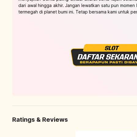
dari awal hingga akhir. Jangan lewatkan satu pun momen 
termegah di planet bumi ini. Tetap bersama kami untuk pe
Ratings & Reviews