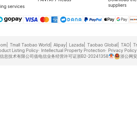
suppliers
ing services
com
Tmall Taobao World
Alipay
Lazada
Taobao Global
TAO
T
oduct Listing Policy
Intellectual Property Protection
Privacy Policy
巴外信息技术有限公司
值电信业务经营许可证浙B2-20241358
浙公网安备