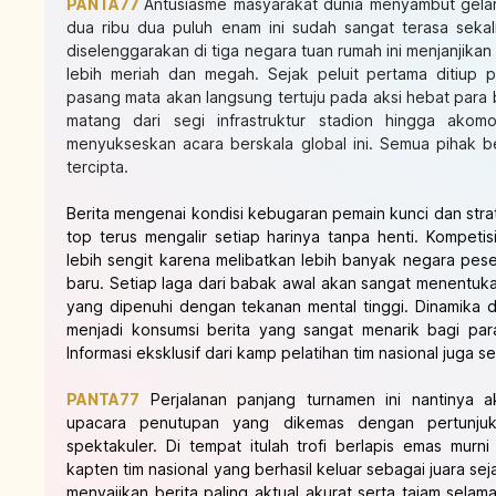
PANTA77
Antusiasme masyarakat dunia menyambut gelar
dua ribu dua puluh enam ini sudah sangat terasa sekal
diselenggarakan di tiga negara tuan rumah ini menjanjika
lebih meriah dan megah. Sejak peluit pertama ditiup
pasang mata akan langsung tertuju pada aksi hebat para b
matang dari segi infrastruktur stadion hingga akom
menyukseskan acara berskala global ini. Semua pihak b
tercipta.
Berita mengenai kondisi kebugaran pemain kunci dan strat
top terus mengalir setiap harinya tanpa henti. Kompetisi 
lebih sengit karena melibatkan lebih banyak negara pes
baru. Setiap laga dari babak awal akan sangat menentuka
yang dipenuhi dengan tekanan mental tinggi. Dinamika d
menjadi konsumsi berita yang sangat menarik bagi par
Informasi eksklusif dari kamp pelatihan tim nasional juga se
PANTA77
Perjalanan panjang turnamen ini nantinya
upacara penutupan yang dikemas dengan pertunju
spektakuler. Di tempat itulah trofi berlapis emas murn
kapten tim nasional yang berhasil keluar sebagai juara se
menyajikan berita paling aktual akurat serta tajam selam