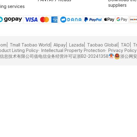
suppliers
ing services
com
Tmall Taobao World
Alipay
Lazada
Taobao Global
TAO
T
oduct Listing Policy
Intellectual Property Protection
Privacy Policy
巴外信息技术有限公司
值电信业务经营许可证浙B2-20241358
浙公网安备