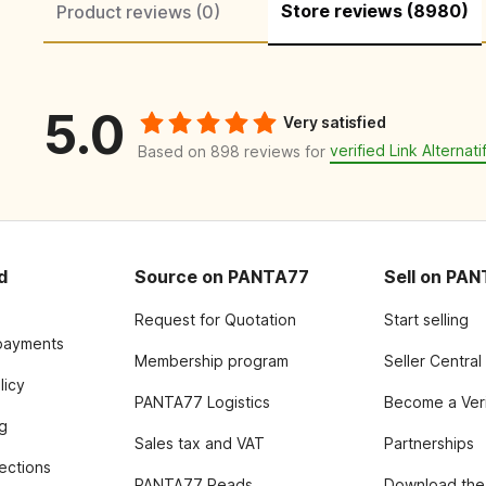
Store reviews (8980)
Product reviews (0)
5.0
Very satisfied
verified Link Alternati
Based on 898 reviews for
d
Source on PANTA77
Sell on PA
Request for Quotation
Start selling
payments
Membership program
Seller Central
licy
PANTA77 Logistics
Become a Veri
g
Sales tax and VAT
Partnerships
tections
PANTA77 Reads
Download the