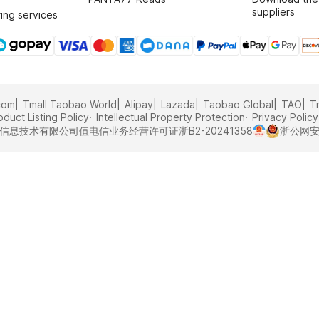
suppliers
ing services
com
Tmall Taobao World
Alipay
Lazada
Taobao Global
TAO
T
oduct Listing Policy
Intellectual Property Protection
Privacy Policy
巴外信息技术有限公司
值电信业务经营许可证浙B2-20241358
浙公网安备