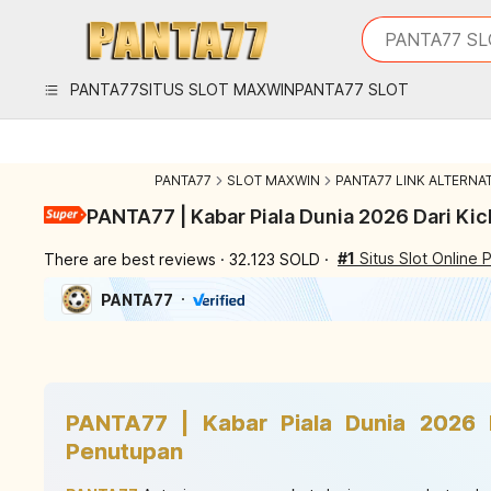
iphones 16
What are you
PANTA77 S
torras phone
samsung not
PANTA77
SITUS SLOT MAXWIN
PANTA77 SLOT
iphones 15 p
PANTA77
SLOT MAXWIN
PANTA77 LINK ALTERNAT
PANTA77 | Kabar Piala Dunia 2026 Dari Ki
#1
Situs Slot Online 
There are best reviews
32.123 SOLD
PANTA77

Previous slide
Next slide
PANTA77 | Kabar Piala Dunia 2026 
Penutupan