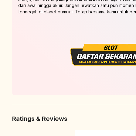
dari awal hingga akhir. Jangan lewatkan satu pun momen 
termegah di planet bumi ini. Tetap bersama kami untuk pe
Ratings & Reviews