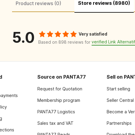
Store reviews (8980)
Product reviews (0)
5.0
Very satisfied
verified Link Alternati
Based on 898 reviews for
d
Source on PANTA77
Sell on PA
Request for Quotation
Start selling
payments
Membership program
Seller Central
licy
PANTA77 Logistics
Become a Veri
g
Sales tax and VAT
Partnerships
tections
PANTA77 Reads
Download the