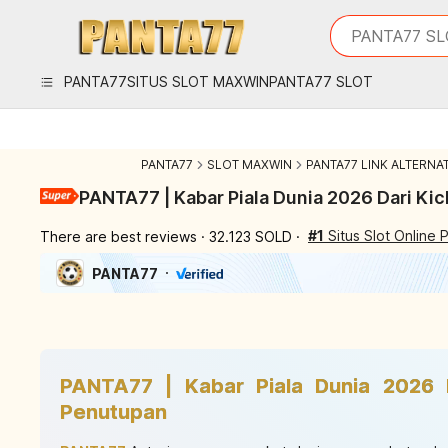
iphones 16
What are you
PANTA77 S
torras phone
samsung not
PANTA77
SITUS SLOT MAXWIN
PANTA77 SLOT
iphones 15 p
PANTA77
SLOT MAXWIN
PANTA77 LINK ALTERNAT
PANTA77 | Kabar Piala Dunia 2026 Dari Ki
#1
Situs Slot Online 
There are best reviews
32.123 SOLD
PANTA77

Previous slide
Next slide
PANTA77 | Kabar Piala Dunia 2026 
Penutupan