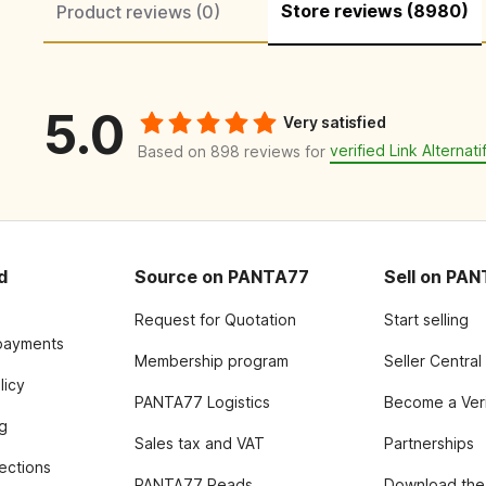
Store reviews (8980)
Product reviews (0)
5.0
Very satisfied
verified Link Alternati
Based on 898 reviews for
d
Source on PANTA77
Sell on PA
Request for Quotation
Start selling
payments
Membership program
Seller Central
licy
PANTA77 Logistics
Become a Veri
g
Sales tax and VAT
Partnerships
tections
PANTA77 Reads
Download the