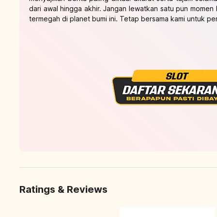
dari awal hingga akhir. Jangan lewatkan satu pun momen 
termegah di planet bumi ini. Tetap bersama kami untuk pe
Ratings & Reviews