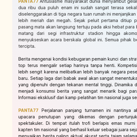
PANTA77
Antusiasme masyarakat dunia menyambut gelar
dua ribu dua puluh enam ini sudah sangat terasa sekal
diselenggarakan di tiga negara tuan rumah ini menjanjika
lebih meriah dan megah. Sejak peluit pertama ditiup
pasang mata akan langsung tertuju pada aksi hebat para b
matang dari segi infrastruktur stadion hingga akom
menyukseskan acara berskala global ini. Semua pihak b
tercipta.
Berita mengenai kondisi kebugaran pemain kunci dan strat
top terus mengalir setiap harinya tanpa henti. Kompetisi 
lebih sengit karena melibatkan lebih banyak negara pes
baru. Setiap laga dari babak awal akan sangat menentuka
yang dipenuhi dengan tekanan mental tinggi. Dinamika d
menjadi konsumsi berita yang sangat menarik bagi par
Informasi eksklusif dari kamp pelatihan tim nasional juga se
PANTA77
Perjalanan panjang turnamen ini nantinya
upacara penutupan yang dikemas dengan pertunju
spektakuler. Di tempat itulah trofi berlapis emas murn
kapten tim nasional yang berhasil keluar sebagai juara se
menyajikan berita paling aktual akurat serta tajam selam