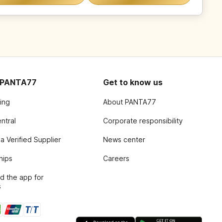
n PANTA77
Get to know us
ling
About PANTA77
ntral
Corporate responsibility
 Verified Supplier
News center
hips
Careers
d the app for
s