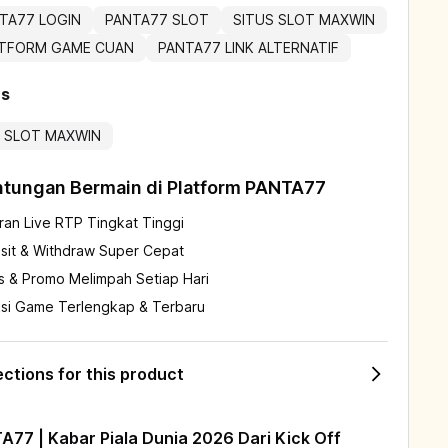
TA77 LOGIN
PANTA77 SLOT
SITUS SLOT MAXWIN
TFORM GAME CUAN
PANTA77 LINK ALTERNATIF
us
 SLOT MAXWIN
tungan Bermain di Platform PANTA77
an Live RTP Tingkat Tinggi
sit & Withdraw Super Cepat
s & Promo Melimpah Setiap Hari
ksi Game Terlengkap & Terbaru
ections for this product
A77 | Kabar Piala Dunia 2026 Dari Kick Off