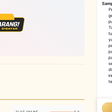
Samp
P
g
p
T
t
y
p
p
p
s
d
i
te