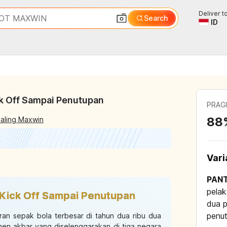
Deliver to
 looking for?
LOT MAXWIN
Search
ID
 case
e 20 5g cover
ro max
ck Off Sampai Penutupan
PRAG
88
Paling Maxwin
Vari
PAN
pelak
 Kick Off Sampai Penutupan
dua p
penut
an sepak bola terbesar di tahun dua ribu dua
amen akbar yang diselenggarakan di tiga negara