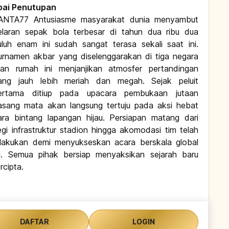
ai Penutupan
ANTA77
Antusiasme masyarakat dunia menyambut
elaran sepak bola terbesar di tahun dua ribu dua
uluh enam ini sudah sangat terasa sekali saat ini.
urnamen akbar yang diselenggarakan di tiga negara
uan rumah ini menjanjikan atmosfer pertandingan
ang jauh lebih meriah dan megah. Sejak peluit
ertama ditiup pada upacara pembukaan jutaan
asang mata akan langsung tertuju pada aksi hebat
ara bintang lapangan hijau. Persiapan matang dari
egi infrastruktur stadion hingga akomodasi tim telah
ilakukan demi menyukseskan acara berskala global
ni. Semua pihak bersiap menyaksikan sejarah baru
rcipta.
DAFTAR
LOGIN