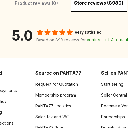
Store reviews (8980)
Product reviews (0)
5.0
Very satisfied
verified Link Alternati
Based on 898 reviews for
d
Source on PANTA77
Sell on PA
Request for Quotation
Start selling
payments
Membership program
Seller Central
licy
PANTA77 Logistics
Become a Veri
g
Sales tax and VAT
Partnerships
tections
PANTA77 Reads
Download the