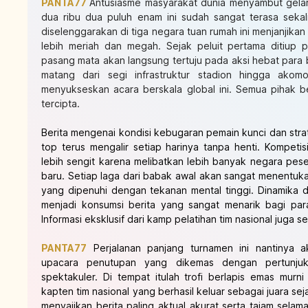
PANTA77
Antusiasme masyarakat dunia menyambut gelar
dua ribu dua puluh enam ini sudah sangat terasa sekal
diselenggarakan di tiga negara tuan rumah ini menjanjika
lebih meriah dan megah. Sejak peluit pertama ditiup
pasang mata akan langsung tertuju pada aksi hebat para b
matang dari segi infrastruktur stadion hingga akom
menyukseskan acara berskala global ini. Semua pihak b
tercipta.
Berita mengenai kondisi kebugaran pemain kunci dan strat
top terus mengalir setiap harinya tanpa henti. Kompetisi 
lebih sengit karena melibatkan lebih banyak negara pes
baru. Setiap laga dari babak awal akan sangat menentuka
yang dipenuhi dengan tekanan mental tinggi. Dinamika d
menjadi konsumsi berita yang sangat menarik bagi par
Informasi eksklusif dari kamp pelatihan tim nasional juga se
PANTA77
Perjalanan panjang turnamen ini nantinya
upacara penutupan yang dikemas dengan pertunju
spektakuler. Di tempat itulah trofi berlapis emas murn
kapten tim nasional yang berhasil keluar sebagai juara se
menyajikan berita paling aktual akurat serta tajam selam