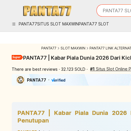
iphones 16
What are you
PANTA77 S
torras phone
samsung not
PANTA77
SITUS SLOT MAXWIN
PANTA77 SLOT
iphones 15 p
PANTA77
SLOT MAXWIN
PANTA77 LINK ALTERNAT
PANTA77 | Kabar Piala Dunia 2026 Dari Ki
#1
Situs Slot Online 
There are best reviews
32.123 SOLD
PANTA77

Previous slide
Next slide
PANTA77 | Kabar Piala Dunia 2026 
Penutupan