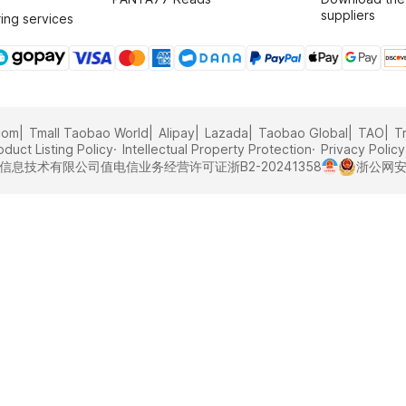
suppliers
ing services
com
Tmall Taobao World
Alipay
Lazada
Taobao Global
TAO
T
oduct Listing Policy
Intellectual Property Protection
Privacy Policy
巴外信息技术有限公司
值电信业务经营许可证浙B2-20241358
浙公网安备