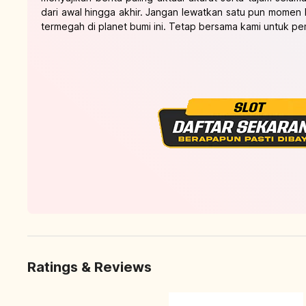
dari awal hingga akhir. Jangan lewatkan satu pun momen 
termegah di planet bumi ini. Tetap bersama kami untuk pe
Ratings & Reviews