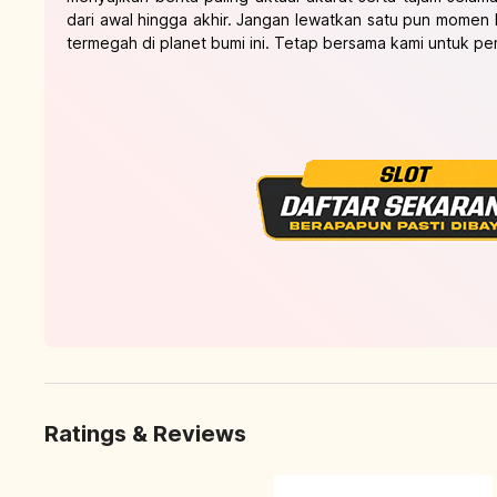
dari awal hingga akhir. Jangan lewatkan satu pun momen 
termegah di planet bumi ini. Tetap bersama kami untuk pe
Ratings & Reviews