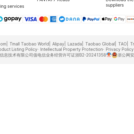
suppliers
ing services
com
Tmall Taobao World
Alipay
Lazada
Taobao Global
TAO
T
oduct Listing Policy
Intellectual Property Protection
Privacy Policy
巴外信息技术有限公司
值电信业务经营许可证浙B2-20241358
浙公网安备