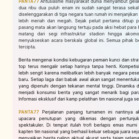
PANTA77
Antusiasme masyarakat dunia menyambut gelar
dua ribu dua puluh enam ini sudah sangat terasa sekal
diselenggarakan di tiga negara tuan rumah ini menjanjika
lebih meriah dan megah. Sejak peluit pertama ditiup
pasang mata akan langsung tertuju pada aksi hebat para b
matang dari segi infrastruktur stadion hingga akom
menyukseskan acara berskala global ini. Semua pihak b
tercipta.
Berita mengenai kondisi kebugaran pemain kunci dan strat
top terus mengalir setiap harinya tanpa henti. Kompetisi 
lebih sengit karena melibatkan lebih banyak negara pes
baru. Setiap laga dari babak awal akan sangat menentuka
yang dipenuhi dengan tekanan mental tinggi. Dinamika d
menjadi konsumsi berita yang sangat menarik bagi par
Informasi eksklusif dari kamp pelatihan tim nasional juga se
PANTA77
Perjalanan panjang turnamen ini nantinya
upacara penutupan yang dikemas dengan pertunju
spektakuler. Di tempat itulah trofi berlapis emas murn
kapten tim nasional yang berhasil keluar sebagai juara se
menyajikan berita paling aktual akurat serta tajam selam