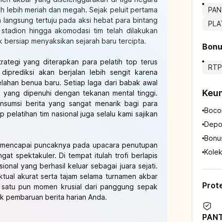
uh lebih meriah dan megah. Sejak peluit pertama
PAN
langsung tertuju pada aksi hebat para bintang
PLA
r stadion hingga akomodasi tim telah dilakukan
 bersiap menyaksikan sejarah baru tercipta.
Bon
rategi yang diterapkan para pelatih top terus
RTP
i diprediksi akan berjalan lebih sengit karena
elahan benua baru. Setiap laga dari babak awal
Keun
 yang dipenuhi dengan tekanan mental tinggi.
nsumsi berita yang sangat menarik bagi para
Bocor
 pelatihan tim nasional juga selalu kami sajikan
Depo
Bonu
an mencapai puncaknya pada upacara penutupan
Kole
t spektakuler. Di tempat itulah trofi berlapis
onal yang berhasil keluar sebagai juara sejati.
ktual akurat serta tajam selama turnamen akbar
Prot
an satu pun momen krusial dari panggung sepak
uk pembaruan berita harian Anda.
PANT