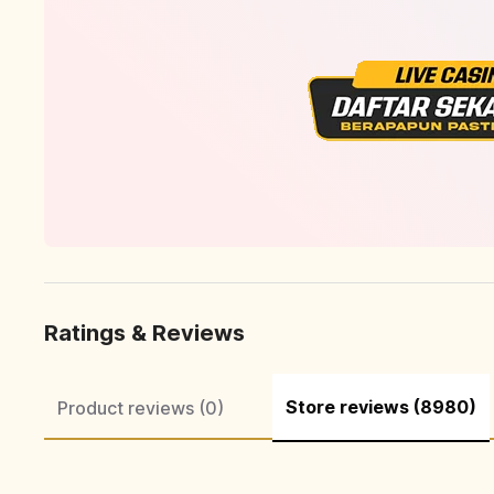
Ratings & Reviews
Store reviews (8980)
Product reviews (0)