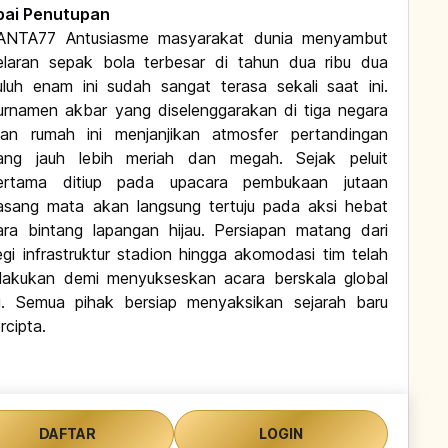
ai Penutupan
ANTA77
Antusiasme masyarakat dunia menyambut
elaran sepak bola terbesar di tahun dua ribu dua
uluh enam ini sudah sangat terasa sekali saat ini.
urnamen akbar yang diselenggarakan di tiga negara
uan rumah ini menjanjikan atmosfer pertandingan
ang jauh lebih meriah dan megah. Sejak peluit
ertama ditiup pada upacara pembukaan jutaan
asang mata akan langsung tertuju pada aksi hebat
ara bintang lapangan hijau. Persiapan matang dari
egi infrastruktur stadion hingga akomodasi tim telah
ilakukan demi menyukseskan acara berskala global
ni. Semua pihak bersiap menyaksikan sejarah baru
rcipta.
DAFTAR
LOGIN