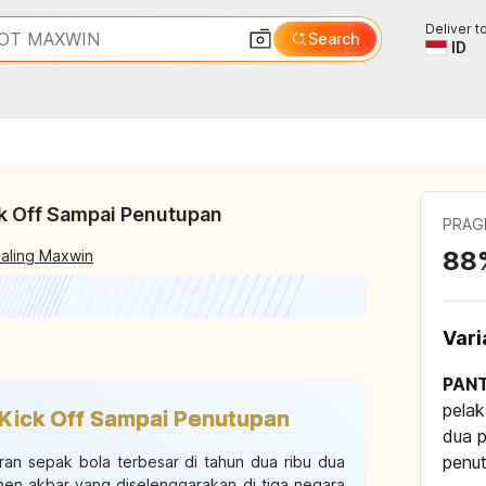
Deliver to
 looking for?
LOT MAXWIN
Search
ID
 case
e 20 5g cover
ro max
ck Off Sampai Penutupan
PRAG
88
Paling Maxwin
Vari
PAN
pelak
 Kick Off Sampai Penutupan
dua p
penut
an sepak bola terbesar di tahun dua ribu dua
amen akbar yang diselenggarakan di tiga negara