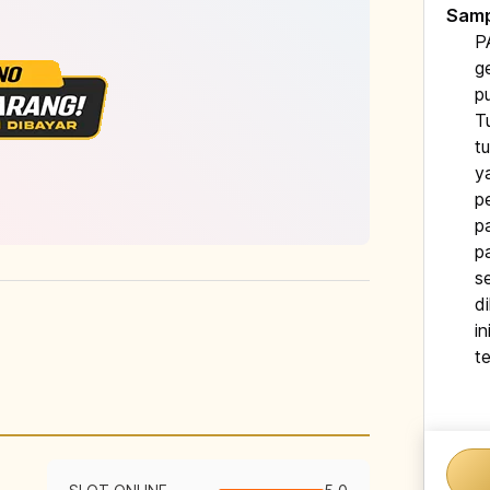
Samp
P
g
p
T
t
y
p
p
p
s
d
i
te