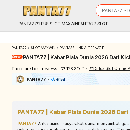
iphones 16
What are you
PANTA77 S
torras phone
samsung not
PANTA77
SITUS SLOT MAXWIN
PANTA77 SLOT
iphones 15 p
PANTA77
SLOT MAXWIN
PANTA77 LINK ALTERNATIF
PANTA77 | Kabar Piala Dunia 2026 Dari Ki
#1
Situs Slot Online 
There are best reviews
32.123 SOLD
PANTA77

Previous slide
Next slide
PANTA77 | Kabar Piala Dunia 2026 Dari
PANTA77
Antusiasme masyarakat dunia menyambut gelar
puluh enam ini sudah sangat terasa sekali saat ini. Turn