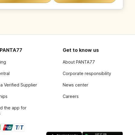
n PANTA77
Get to know us
ling
About PANTA77
ntral
Corporate responsibility
 Verified Supplier
News center
hips
Careers
d the app for
s